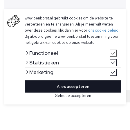
www.benborst.nl gebruikt cookies om de website te
verbeteren en te analyseren. Als je meer wilt weten
over deze cookies, klik dan hier voor
ons cookie beleid
.
Bij akkoord geef je www.benborst.nl toestemming voor
het gebruik van cookies op onze website.
Functioneel
Statistieken
Marketing
Alles accepteren
Selectie accepteren
Sold
Bekijk hier meer Jassen van Stone Island
Maat
Donkerblauwe jas voor heren van Stone Island. Deze
donsparka met capuchon, is gemaakt van polyester
microtwill met een veerachtige, spiraalvormige moleculaire