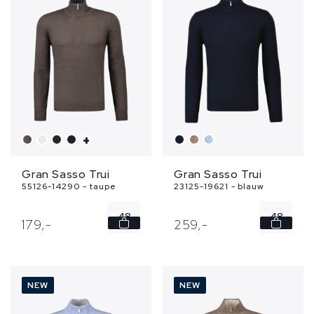
54
54
56
56
...
...
+
Gran Sasso Trui
Gran Sasso Trui
55126-14290 - taupe
23125-19621 - blauw
48
48
179,
-
259,
-
50
50
52
52
NEW
NEW
54
54