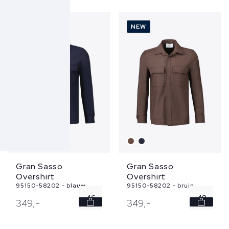
52
48
54
50
NEW
NEW
52
Gran Sasso
Gran Sasso
Overshirt
Overshirt
95150-58202 - blauw
95150-58202 - bruin
46
48
349,
-
349,
-
48
50