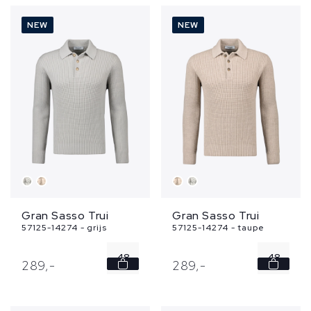
50
52
NEW
NEW
52
54
54
...
Gran Sasso Trui
Gran Sasso Trui
57125-14274 - grijs
57125-14274 - taupe
48
48
289,
-
289,
-
50
50