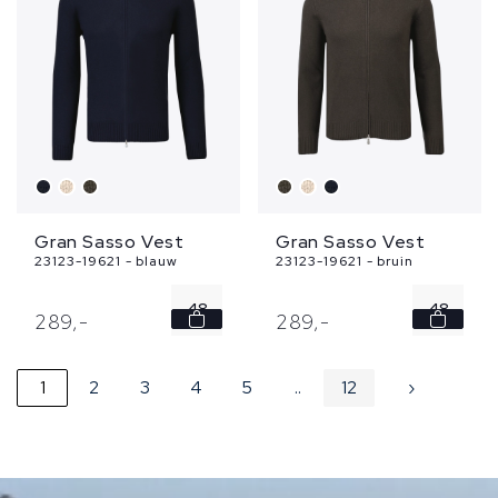
56
56
Gran Sasso Vest
Gran Sasso Vest
23123-19621 - blauw
23123-19621 - bruin
48
48
289,
-
289,
-
50
50
1
2
3
4
5
..
12
›
52
52
54
54