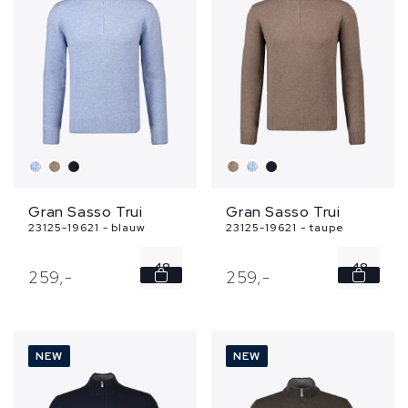
56
56
...
Gran Sasso Trui
Gran Sasso Trui
23125-19621 - blauw
23125-19621 - taupe
48
48
259,
-
259,
-
50
50
52
52
NEW
NEW
54
54