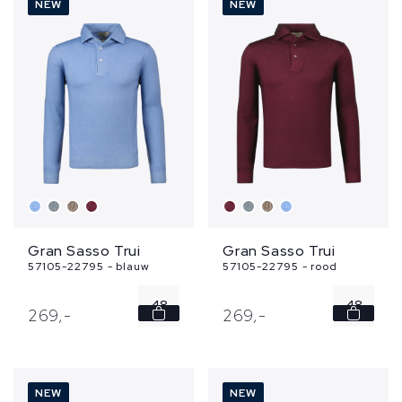
NEW
NEW
54
54
56
56
Gran Sasso Trui
Gran Sasso Trui
57105-22795 - blauw
57105-22795 - rood
48
48
269,
-
269,
-
50
50
52
52
NEW
NEW