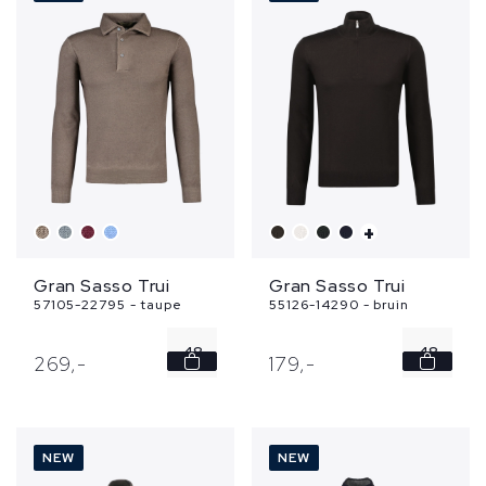
54
54
56
56
...
+
Gran Sasso Trui
Gran Sasso Trui
57105-22795 - taupe
55126-14290 - bruin
48
48
269,
-
179,
-
50
50
52
52
NEW
NEW