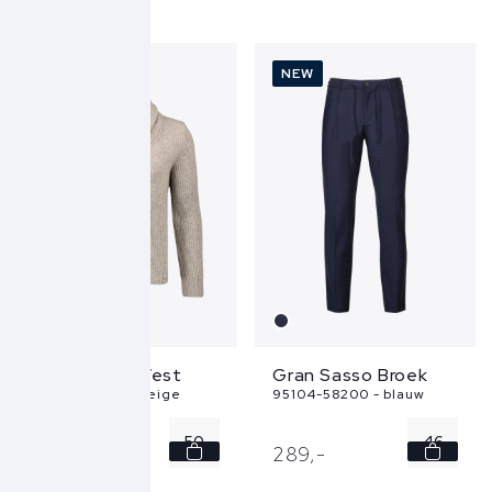
50
52
NEW
NEW
54
56
...
Gran Sasso Vest
Gran Sasso Broek
13150-25202 - beige
95104-58200 - blauw
50
46
399,
-
289,
-