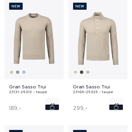
52
52
NEW
NEW
54
54
56
56
Gran Sasso Trui
Gran Sasso Trui
23131-25012 - taupe
23169-25025 - taupe
48
48
189,
-
299,
-
50
50
52
52