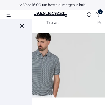
6:00 uur besteld, morgen in huis!
Advies in on
0
Truien
Pol