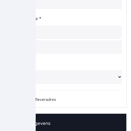
Straat + huisnr *
Land *
Ander afleveradres
Overige gegevens