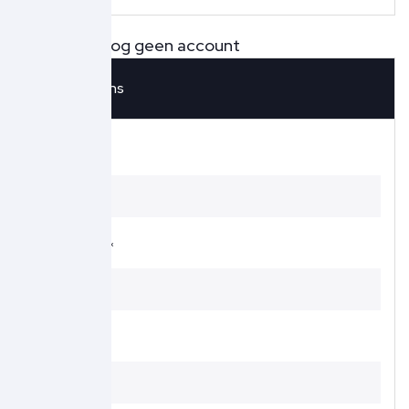
Nee, ik heb nog geen account
Uw gegevens
Voornaam *
Achternaam *
Telefoon *