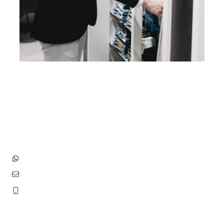
Heb je vragen? Neem contact
op met ons!
Hoofdstraat 83
2202 EV Noordwijk aan Zee
+31 (0)6 3848 0689
contact@benborst.nl
071 362 25 35