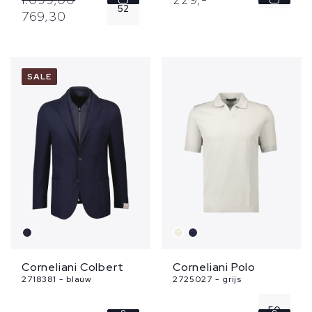
52
769,
30
SALE
Corneliani Colbert
Corneliani Polo
2718381 - blauw
2725027 - grijs
50