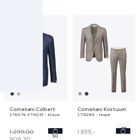
50
58
52
SALE
54
56
...
Corneliani Colbert
Corneliani Kostuum
276G76-2716235 - blauw
2718284 - taupe
48
1.299,
00
1.899,
-
50
909,
30