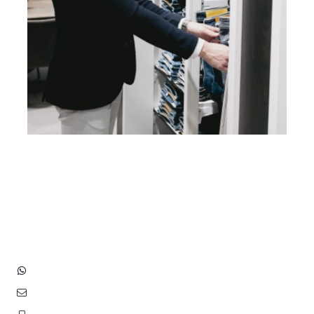
Heb je vragen? Neem contact
op met ons!
Hoofdstraat 83
2202 EV Noordwijk aan Zee
+31 (0)6 3848 0689
contact@benborst.nl