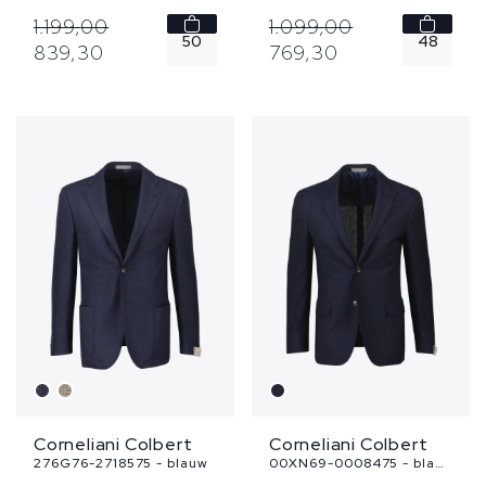
1.199,
00
1.099,
00
50
48
839,
30
769,
30
52
56
Corneliani Colbert
Corneliani Colbert
276G76-2718575 - blauw
00XN69-0008475 - blauw