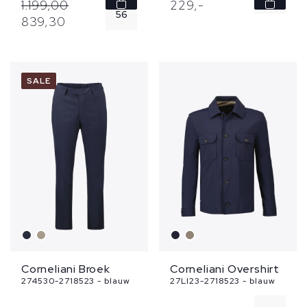
1.199,
00
229,
-
56
839,
30
54
58
56
SALE
Corneliani Broek
Corneliani Overshirt
274530-2718523 - blauw
27LI23-2718523 - blauw