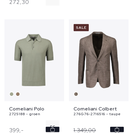
272,
30
52
54
SALE
Corneliani Polo
Corneliani Colbert
2725188 - groen
276G76-2716516 - taupe
56
399,
-
1.349,
00