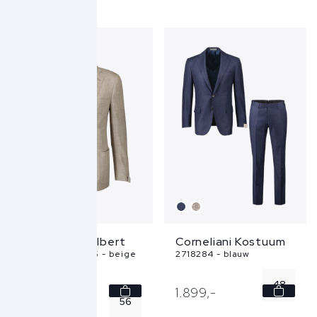
50
52
52
58
SALE
54
56
...
Corneliani Colbert
Corneliani Kostuum
276G76-2716235 - beige
2718284 - blauw
48
1.299,
00
1.899,
-
56
909,
30