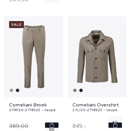
50
54
52
SALE
Corneliani Broek
Corneliani Overshirt
274530-2718523 - taupe
27LI23-2718523 - taupe
50
389,
00
849,
-
50