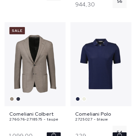
56
944,
30
SALE
Corneliani Colbert
Corneliani Polo
276G76-2718575 - taupe
2725027 - blauw
54
1.099,
00
229,
-