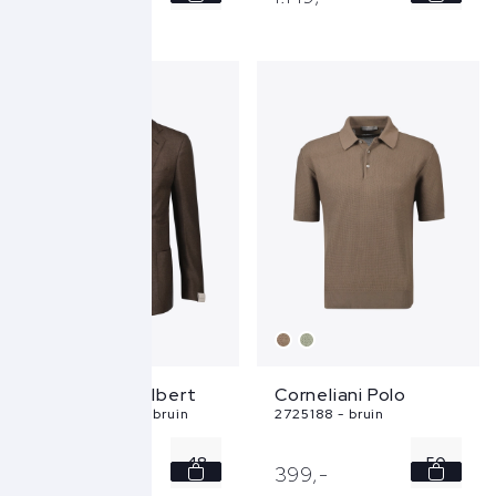
54
50
56
52
NEW
58
Corneliani Colbert
Corneliani Polo
286G76-18267 - bruin
2725188 - bruin
48
50
1.299,
-
399,
-