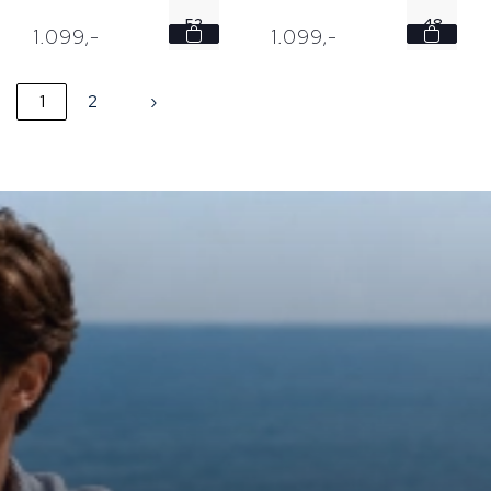
52
48
1.099,
-
1.099,
-
56
52
1
2
›
58
58
60