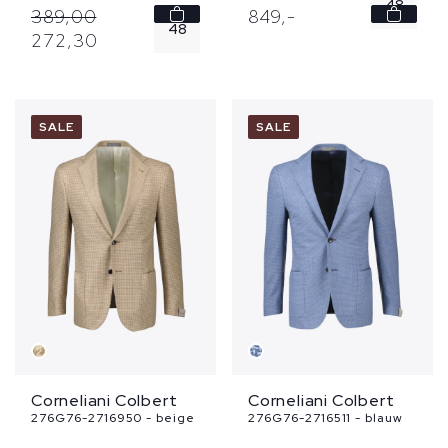
48
389,
00
849,
-
48
272,
30
50
54
56
SALE
SALE
Corneliani Colbert
Corneliani Colbert
276G76-2716950 - beige
276G76-2716511 - blauw