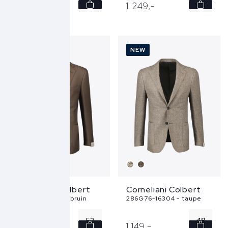
48
50
1.149,
-
1.249,
-
50
52
52
54
NEW
NEW
56
56
58
58
...
Corneliani Colbert
Corneliani Colbert
286G76-18265 - bruin
286G76-16304 - taupe
52
48
1.249,
-
1.149,
-