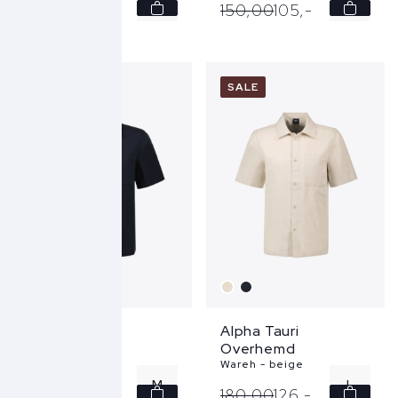
32
32
150,
00
105,
-
150,
00
105,
-
33
33
34
34
SALE
SALE
36
36
Alpha Tauri
Alpha Tauri
Overhemd
Overhemd
Wareh - blauw
Wareh - beige
M
L
180,
00
126,
-
180,
00
126,
-