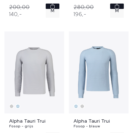
200,
00
280,
00
M
M
140,
-
196,
-
L
Alpha Tauri Trui
Alpha Tauri Trui
Fosop - grijs
Fosop - blauw