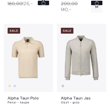
M
180,
00
126,
-
200,
00
M
140,
-
L
SALE
SALE
Alpha Tauri Polo
Alpha Tauri Jas
Fenzi - taupe
Ozzt - grijs