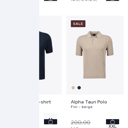
XXL
XL
XXL
SALE
SALE
Alpha Tauri T-shirt
Alpha Tauri Polo
Fino - blauw
Fini - beige
M
180,
00
126,
-
200,
00
XXL