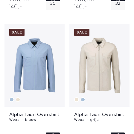
30
32
140,
-
140,
-
31
32
SALE
SALE
33
34
Alpha Tauri Overshirt
Alpha Tauri Overshirt
Wexal - blauw
Wexal - grijs