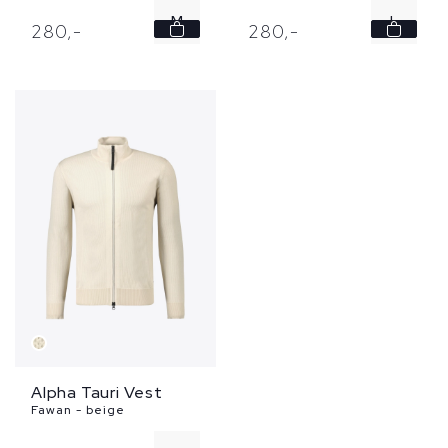
M
L
280,
-
280,
-
L
XXL
Alpha Tauri Vest
Fawan - beige