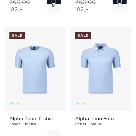
260,
00
260,
00
M
L
182,
-
182,
-
L
XL
XL
SALE
SALE
Alpha Tauri T-shirt
Alpha Tauri Polo
Fosos - blauw
Fenzi - blauw