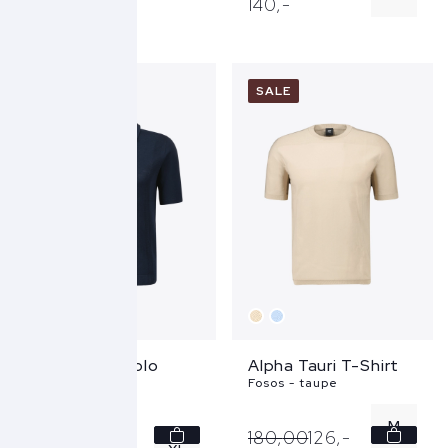
140,
-
XXL
SALE
SALE
Alpha Tauri Polo
Alpha Tauri T-Shirt
Fini - blauw
Fosos - taupe
M
200,
00
180,
00
126,
-