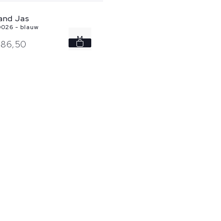
land Jas
026 - blauw
M
86,
50
L
XL
XXL