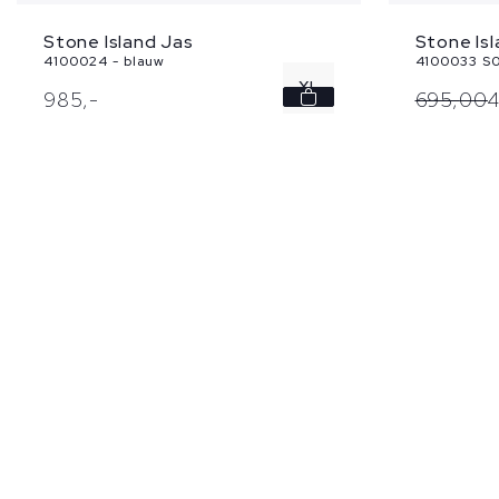
Stone Island Jas
Stone Is
4100024 - blauw
4100033 S0
XL
985,
-
695,
00
4