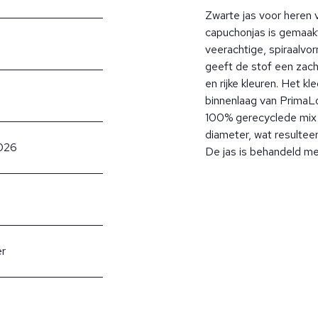
Zwarte jas voor heren
capuchonjas is gemaakt
veerachtige, spiraalvo
geeft de stof een zac
en rijke kleuren. Het k
binnenlaag van PrimaLo
100% gerecyclede mix 
diameter, wat resulteer
026
De jas is behandeld me
er