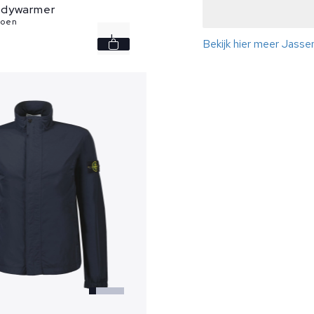
odywarmer
roen
L
Bekijk hier meer Jasse