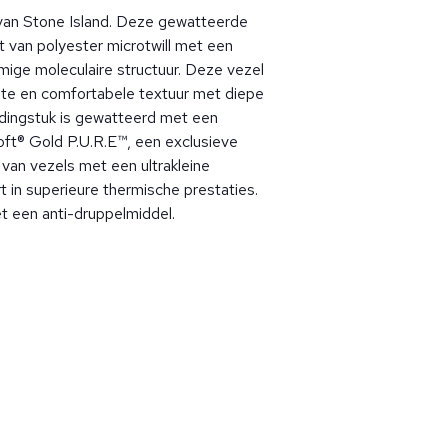
 van Stone Island. Deze gewatteerde
 van polyester microtwill met een
rmige moleculaire structuur. Deze vezel
hte en comfortabele textuur met diepe
ledingstuk is gewatteerd met een
ft® Gold P.U.R.E™, een exclusieve
van vezels met een ultrakleine
t in superieure thermische prestaties.
t een anti-druppelmiddel.