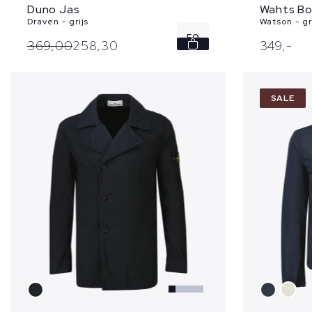
Wahts B
Duno Jas
Watson - g
Draven - grijs
50
349,
-
369,
00
258,
30
52
SALE
54