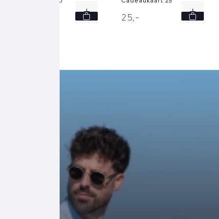
Cadeaubon 50
Cadeaukaart 25
50,
-
25,
-