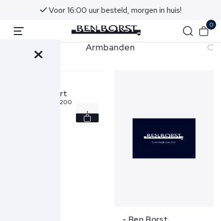
Voor 16:00 uur besteld, morgen in huis!
0
Armbanden
Ca
- Ben Borst
Cadeaukaart
Cadeaukaart 200
200,
-
- Ben Borst