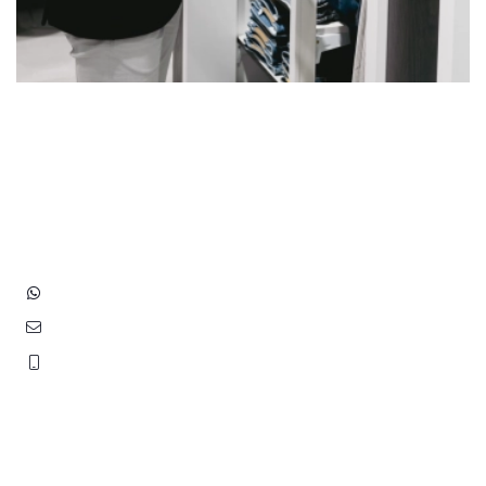
Heb je vragen? Neem contact
op met ons!
Hoofdstraat 83
2202 EV Noordwijk aan Zee
+31 (0)6 3848 0689
contact@benborst.nl
071 362 25 35