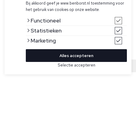
Bij akkoord geef je www.benborst.nl toestemming voor
het gebruik van cookies op onze website.
Functioneel
Statistieken
Marketing
Alles accepteren
Bekijk hier meer Jassen van Jacob Cohen
Selectie accepteren
Sold
Maat
Donkerblauwe jas voor heren van Jacob Cohën.Dit model
heeft een capuchon, dubbele ritssluiting, zijzakken met rits
en onderband met trektouwtjes.
Specificaties