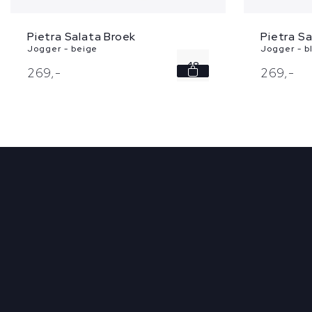
Pietra Salata Broek
Pietra S
Jogger - beige
Jogger - b
48
269,
-
269,
-
50