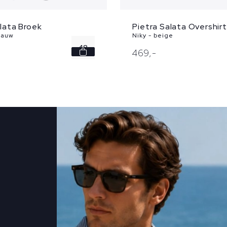
alata Broek
Pietra Salata Overshirt
lauw
Niky - beige
48
469,
-
50
52