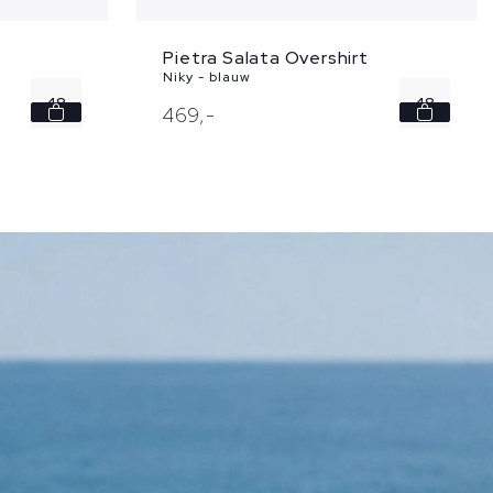
Pietra Salata Overshirt
Niky - blauw
48
48
469,
-
50
50
52
52
54