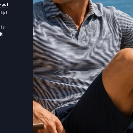
te!
tijd
ts.
it