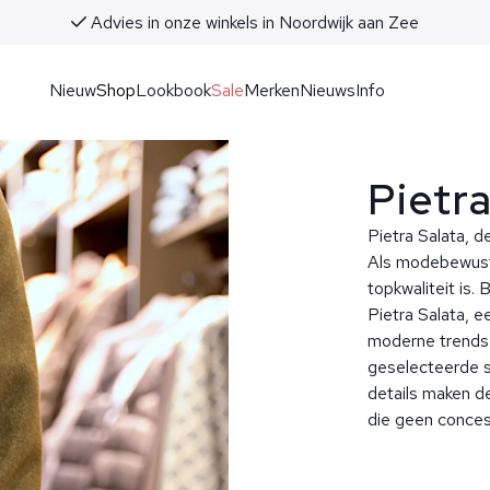
Advies in onze winkels in Noordwijk aan Zee
Nieuw
Shop
Lookbook
Sale
Merken
Nieuws
Info
Pietr
Pietra Salata, d
Als modebewuste 
topkwaliteit is. 
Pietra Salata, 
moderne trends e
geselecteerde s
details maken de
die geen concess