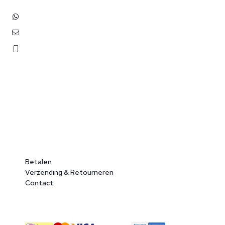
+31 (0)6 3848 0689
contact@benborst.nl
071 362 25 35
Betalen
Verzending & Retourneren
Contact