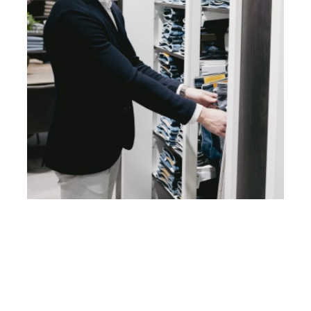
hoogte van onze events via onze nieuwsbrief!
Heb je vragen? Neem contact
op met ons!
Hoofdstraat 83
2202 EV Noordwijk aan Zee