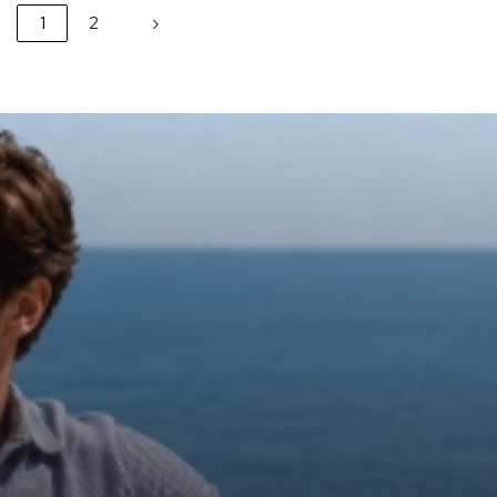
1
2
›