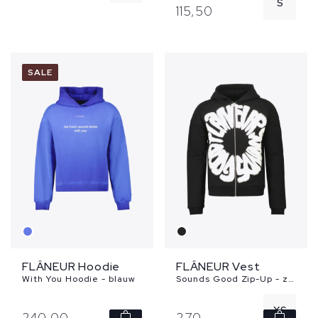
S
115,
50
M
L
L
XL
SALE
XL
FLÂNEUR Hoodie
FLÂNEUR Vest
With You Hoodie - blauw
Sounds Good Zip-Up - zwart
XS
240,
00
270,
-