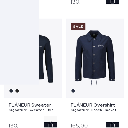
130,
-
M
L
NEW
SALE
XL
FLÂNEUR Sweater
FLÂNEUR Overshirt
Signature Sweater - blauw
Signature Coach Jacket - blauw
S
130,
-
165,
00