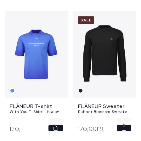
SALE
FLÂNEUR T-shirt
FLÂNEUR Sweater
With You T-Shirt - blauw
Rubber Blossom Sweater - zwart
L
S
120,
-
170,
00
119,
-
L