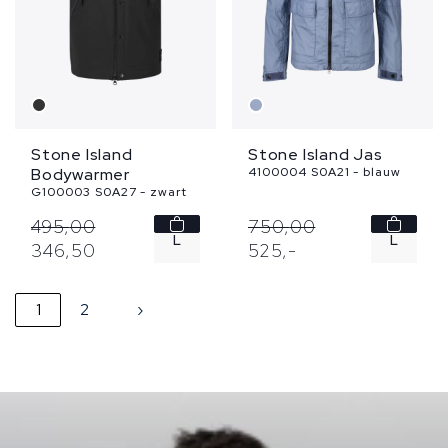
Stone Island
Stone Island Jas
Bodywarmer
4100004 S0A21 - blauw
G100003 S0A27 - zwart
495,
00
750,
00
L
L
346,
50
525,
-
XL
1
2
›
XXL