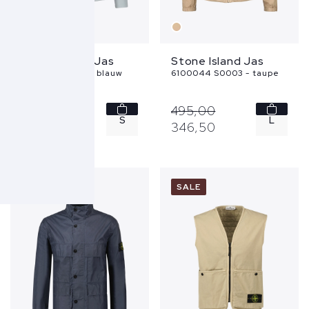
Stone Island Jas
Stone Island Jas
4100118 S0A22 - blauw
6100044 S0003 - taupe
595,
00
495,
00
S
L
416,
50
346,
50
M
XL
XXL
SALE
SALE