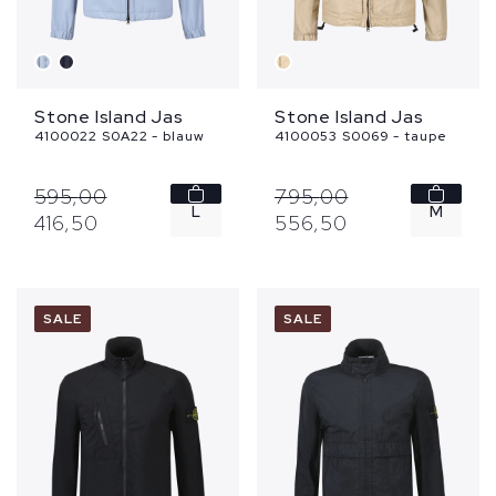
Stone Island Jas
Stone Island Jas
4100022 S0A22 - blauw
4100053 S0069 - taupe
595,
00
795,
00
L
M
416,
50
556,
50
XL
SALE
SALE