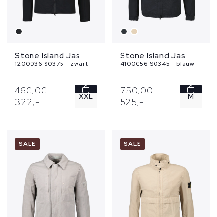
Stone Island Jas
Stone Island Jas
1200036 S0375 - zwart
4100056 S0345 - blauw
460,
00
750,
00
XXL
M
322,
-
525,
-
XL
SALE
SALE