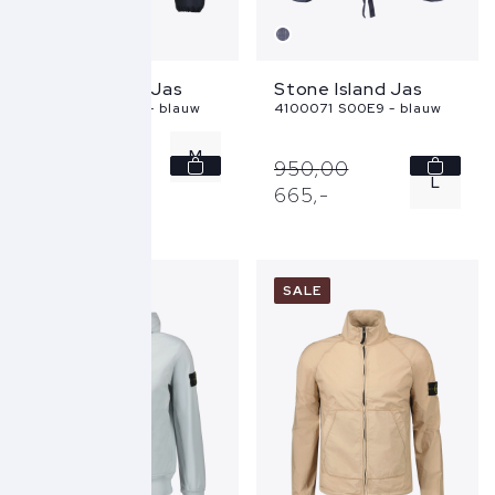
Stone Island Jas
Stone Island Jas
4100013 S0483 - blauw
4100071 S00E9 - blauw
M
995,
-
950,
00
L
665,
-
L
XL
XL
SALE
SALE
XXL