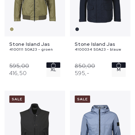
Stone Island Jas
Stone Island Jas
4100111 S0A23 - groen
4100034 S0A23 - blauw
595,
00
850,
00
XL
M
416,
50
595,
-
XXL
L
3XL
SALE
SALE