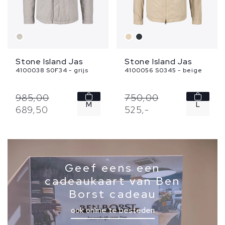
Stone Island Jas
Stone Island Jas
4100038 S0F34 - grijs
4100056 S0345 - beige
985,
00
750,
00
M
L
689,
50
525,
-
XL
XL
XXL
Geef eens een
cadeaukaart van Ben
Borst cadeau
ook online te besteden