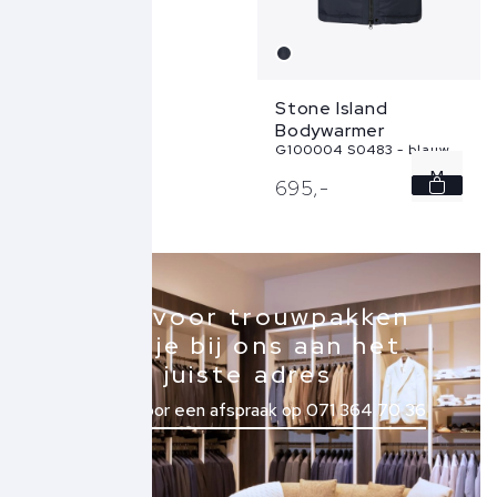
XL
Stone Island
Bodywarmer
G100004 S0483 - blauw
M
695,
-
L
XL
Ook voor trouwpakken
XXL
ben je bij ons aan het
juiste adres
3XL
Bel ons voor een afspraak op 071 364 70 36