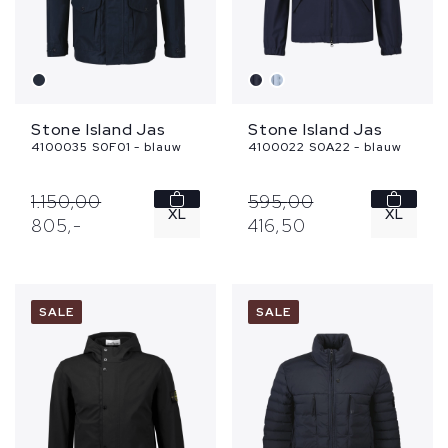
Stone Island Jas
Stone Island Jas
4100035 S0F01 - blauw
4100022 S0A22 - blauw
1.150,
00
595,
00
XL
XL
805,
-
416,
50
XXL
SALE
SALE