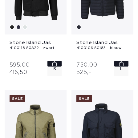
Stone Island Jas
Stone Island Jas
4100118 S0A22 - zwart
4100106 S0183 - blauw
595,
00
750,
00
S
L
416,
50
525,
-
XL
XL
XXL
SALE
SALE