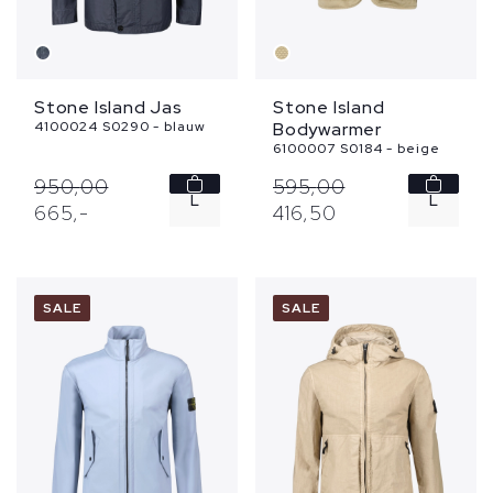
Stone Island Jas
Stone Island
4100024 S0290 - blauw
Bodywarmer
6100007 S0184 - beige
950,
00
595,
00
L
L
665,
-
416,
50
XL
SALE
SALE