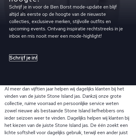
Schrijf je in voor de Ben Borst mode-update en blijf
altijd als eerste op de hoogte van de nieuwste
collecties, exclusieve merken, stijlvolle outfits en
upcoming events. Ontvang inspiratie rechtstreeks in je
inbox en mis nooit meer een mode-highlight!
Schrijf je in!
Al meer dan vijftien jaar helpen wij dagelijks klanten bij het
vinden van de juiste Stone Island jas. Dankzij onze grote
collectie, ruime voorraad en persoonlijke service weten
zowel nieuwe als bestaande Stone Island liefhebbers ons
ieder seizoen weer te vinden. Dagelijks helpen wij klanten bij
het kiezen van de juiste Stone Island jas. De één zoekt een
lichte softshell voor dagelijks gebruik, terwijl een ander juist