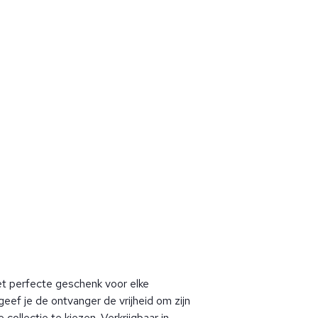
et perfecte geschenk voor elke
eef je de ontvanger de vrijheid om zijn
 collectie te kiezen. Verkrijgbaar in