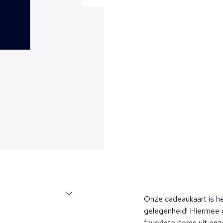
Onze cadeaukaart is h
gelegenheid! Hiermee g
favoriete items uit onze