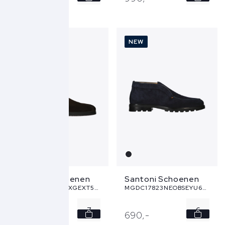
7.5
8
NEW
NEW
8.5
9
...
Santoni Schoenen
Santoni Schoenen
MGEO18937NEAXGEXT50 - bruin
MGDC17823NEOBSEYU60 - blauw
7
6
750,
-
690,
-