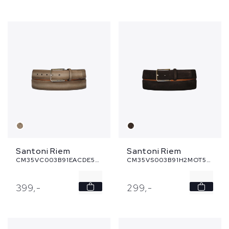
7.5
8
8.5
8.5
9
10.5
9.5
11
...
Santoni Riem
Santoni Riem
CM35VC003B91EACDE55 - taupe
CM35VS003B91H2MOT50 - bruin
-
-
399,
-
299,
-