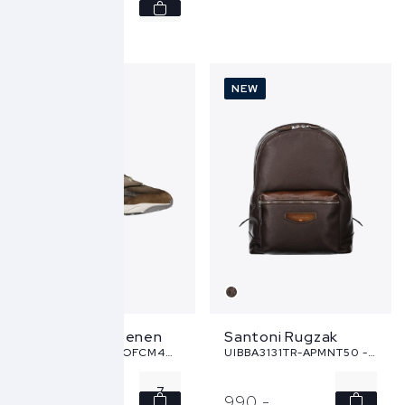
7
690,
-
7.5
8
NEW
NEW
8.5
9
...
Santoni Schoenen
Santoni Rugzak
MBIM22112BGRNOFCM40 - bruin
UIBBA3131TR-APMNT50 - bruin
7
-
690,
-
990,
-