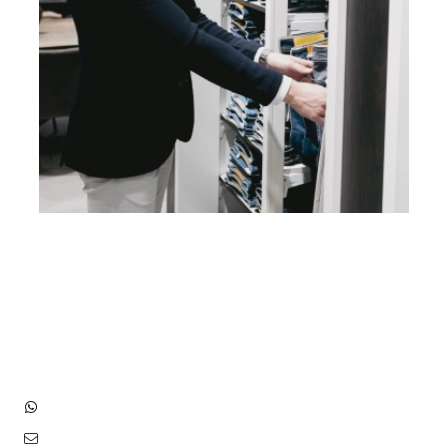
Heb je vragen? Neem contact
op met ons!
Hoofdstraat 83
2202 EV Noordwijk aan Zee
+31 (0)6 3848 0689
contact@benborst.nl