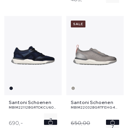
7.5
7.5
8
8.5
SALE
8.5
9
9
9.5
...
Santoni Schoenen
Santoni Schoenen
MBIM22112BGRTOKCU60 - blauw
MBIM22032BGRTFEHG45 - grijs
7
690,
-
650,
00
7