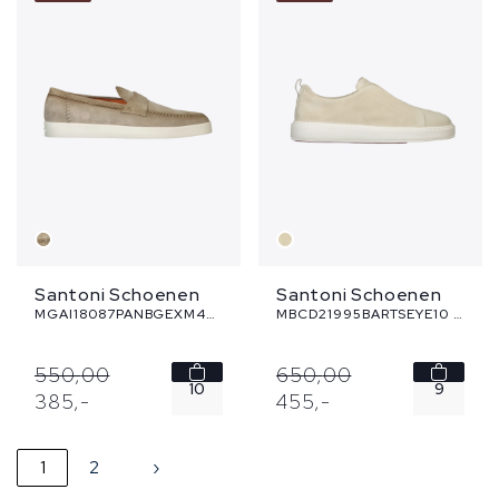
8
8.5
8.5
9.5
...
...
Santoni Schoenen
Santoni Schoenen
MGAI18087PANBGEXM45 - beige
MBCD21995BARTSEYE10 - beige
550,
00
650,
00
10
9
385,
-
455,
-
1
2
›