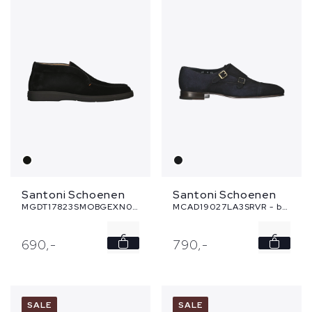
Santoni Schoenen
Santoni Schoenen
MGDT17823SMOBGEXN01 - zwart
MCAD19027LA3SRVR - blauw
6
6
690,
-
790,
-
7
7
7.5
7.5
SALE
SALE