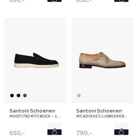
8.5
9.5
10
10.5
12
Santoni Schoenen
Santoni Schoenen
MGDT17824TICBGEX - zwart
MCAD19027JJ6BGEXE82 - beige
7
7
650,
-
790,
-