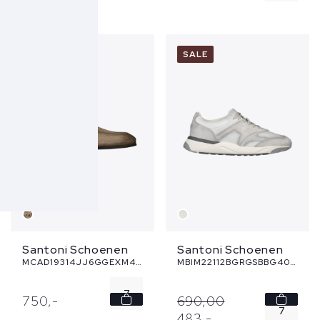
7.5
8.5
8
9
SALE
8.5
10.5
9
11
...
Santoni Schoenen
Santoni Schoenen
MCAD19314JJ6GGEXM45 - taupe
MBIM22112BGRGSBBG40 - grijs
7
750,
-
690,
00
7
483,
-