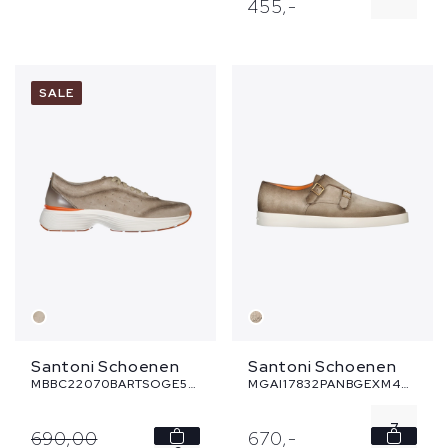
455,
-
7.5
7.5
8
8.5
SALE
8.5
9
9
9.5
...
Santoni Schoenen
Santoni Schoenen
MBBC22070BARTSOGE55 - beige
MGAI17832PANBGEXM45 - beige
7
690,
00
670,
-