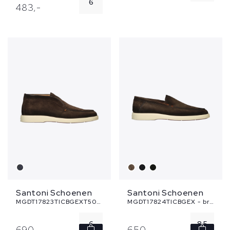
6
483,
-
7.5
8
8.5
9
10
Santoni Schoenen
Santoni Schoenen
MGDT17823TICBGEXT50 - bruin
MGDT17824TICBGEX - bruin
6
8.5
690,
-
650,
-