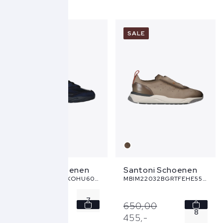
7.5
7
8
7.5
NEW
SALE
8.5
8
9
8.5
...
...
Santoni Schoenen
Santoni Schoenen
MBIM22112NOTTKOHU60 - blauw
MBIM22032BGRTFEHE55 - taupe
7
690,
-
650,
00
8
455,
-