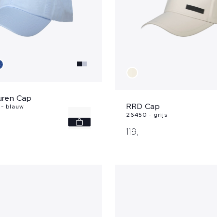
uren Cap
RRD Cap
- blauw
26450 - grijs
-
119,
-