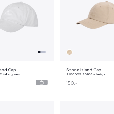
land Cap
Stone Island Cap
144 - groen
9100009 S0106 - beige
150,
-