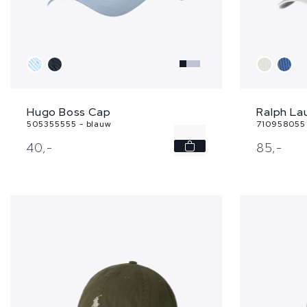
Hugo Boss Cap
Ralph La
505355555 - blauw
710958055 
-
40,
-
85,
-