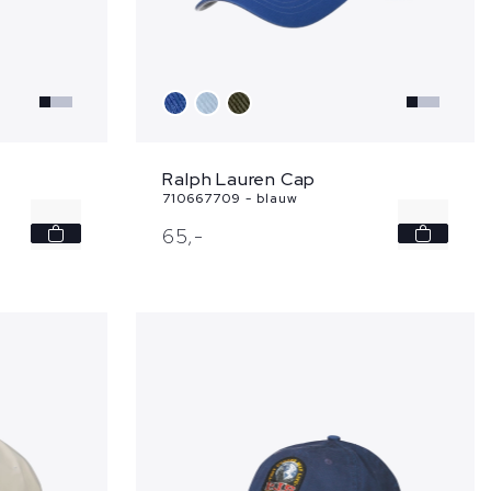
Ralph Lauren Cap
710667709 - blauw
-
-
65,
-