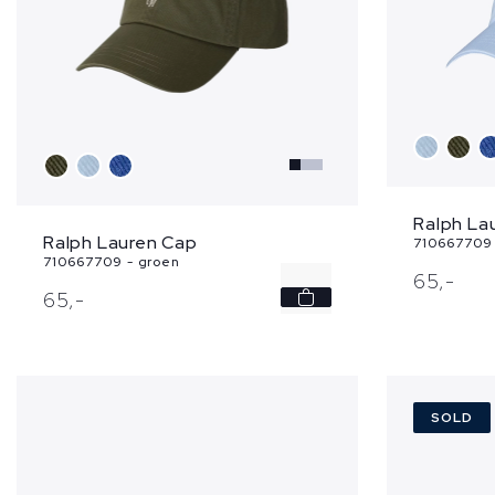
Ralph La
Ralph Lauren Cap
710667709 
710667709 - groen
65,
-
-
65,
-
SOLD