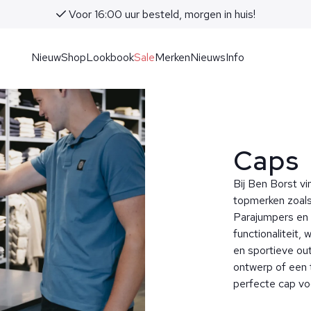
Voor 16:00 uur besteld, morgen in huis!
Nieuw
Shop
Lookbook
Sale
Merken
Nieuws
Info
Caps
Bij Ben Borst vi
topmerken zoals
Parajumpers en 
functionaliteit, 
en sportieve out
ontwerp of een t
perfecte cap vo