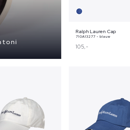
Ralph Lauren Cap
710A13277 - blauw
ntoni
105,
-