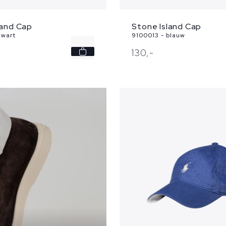
land Cap
Stone Island Cap
zwart
9100013 - blauw
-
130,
-