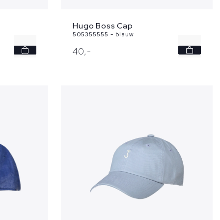
Hugo Boss Cap
505355555 - blauw
-
-
40,
-