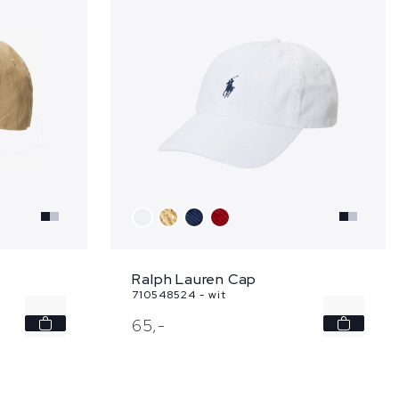
Ralph Lauren Cap
710548524 - wit
-
-
65,
-