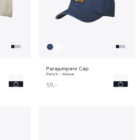
Parajumpers Cap
Patch - blauw
-
-
59,
-