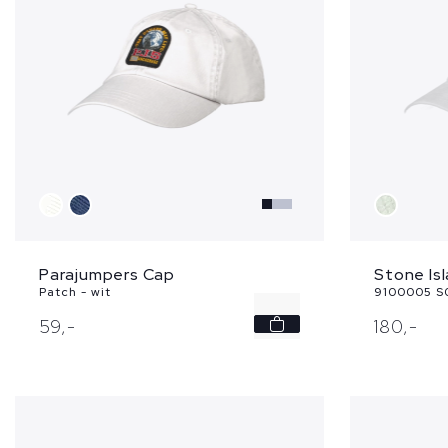
Parajumpers Cap
Stone Is
Patch - wit
9100005 S0
-
59,
-
180,
-