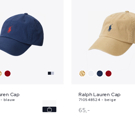
uren Cap
Ralph Lauren Cap
- blauw
710548524 - beige
-
65,
-