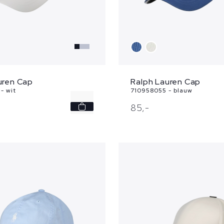
uren Cap
Ralph Lauren Cap
- wit
710958055 - blauw
-
85,
-