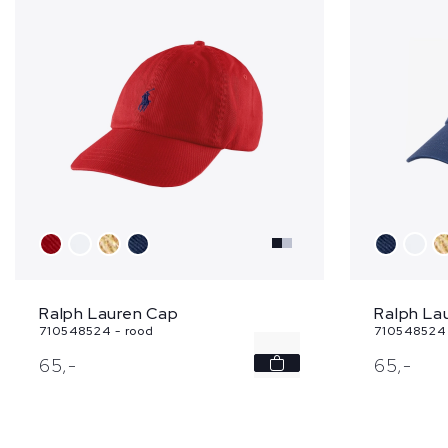
Ralph Lauren Cap
Ralph La
710548524 - rood
710548524 
-
65,
-
65,
-