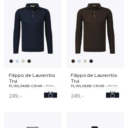
Filippo de Laurentiis
Filippo de Laurentiis
Trui
Trui
PL1MLPARB-CR14R - blauw
PL1MLPARB-CR14R - bruin
54
50
249,
-
249,
-
56
52
58
54