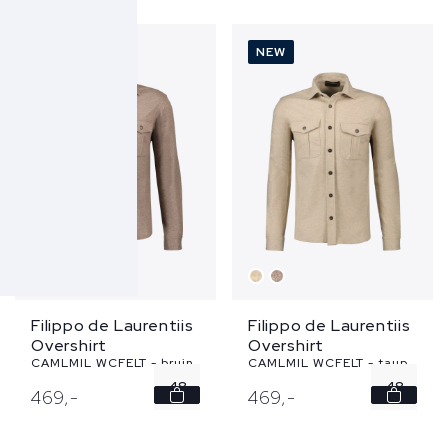
50
52
52
54
NEW
NEW
54
56
...
Filippo de Laurentiis
Filippo de Laurentiis
Overshirt
Overshirt
CAMLMIL WCFELT - bruin
CAMLMIL WCFELT - taupe
48
48
469,
-
469,
-
50
50