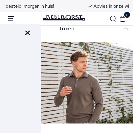
Advies in onze winkels in Noordwijk aan Zee
0
Truien
Pol