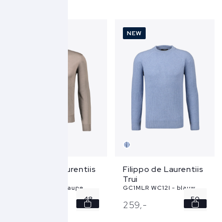
54
50
56
52
NEW
NEW
58
54
56
Filippo de Laurentiis
Filippo de Laurentiis
Trui
Trui
LU1ML RM16R - taupe
GC1MLR WC12I - blauw
48
50
229,
-
259,
-