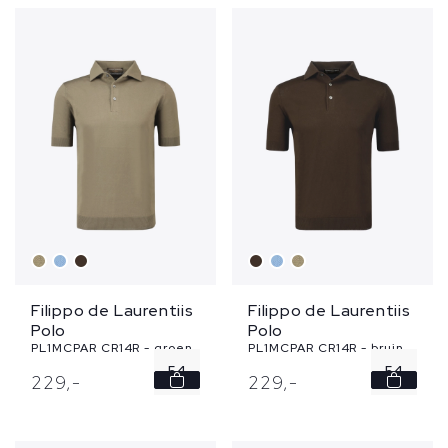
52
54
Filippo de Laurentiis
Filippo de Laurentiis
Polo
Polo
PL1MCPAR CR14R - groen
PL1MCPAR CR14R - bruin
54
54
229,
-
229,
-
58