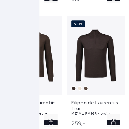
50
50
52
52
NEW
NEW
54
54
56
56
...
...
Filippo de Laurentiis
Filippo de Laurentiis
Trui
Trui
PL1ML RM12Q - bruin
MZ1ML RM16R - bruin
50
48
319,
-
259,
-