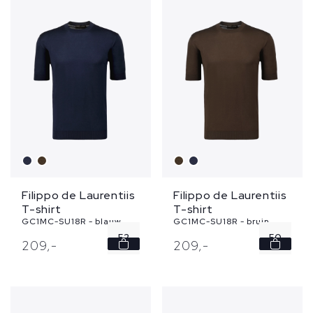
Filippo de Laurentiis
Filippo de Laurentiis
T-shirt
T-shirt
GC1MC-SU18R - blauw
GC1MC-SU18R - bruin
52
50
209,
-
209,
-
54
54
56