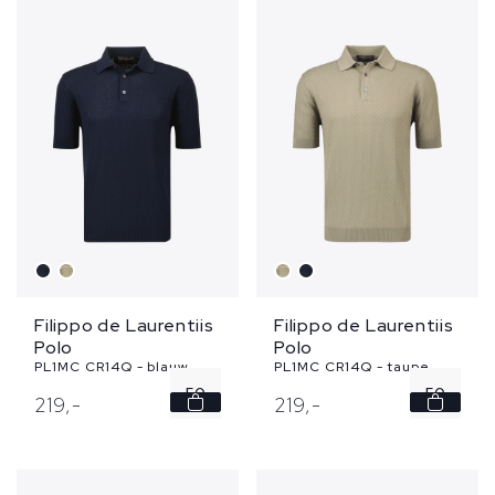
Filippo de Laurentiis
Filippo de Laurentiis
Polo
Polo
PL1MC CR14Q - blauw
PL1MC CR14Q - taupe
50
50
219,
-
219,
-
54
52
56
54