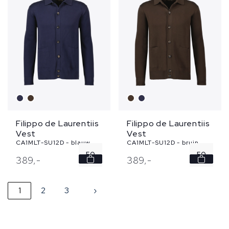
Filippo de Laurentiis
Filippo de Laurentiis
Vest
Vest
CA1MLT-SU12D - blauw
CA1MLT-SU12D - bruin
50
50
389,
-
389,
-
52
54
1
2
3
›
54
56