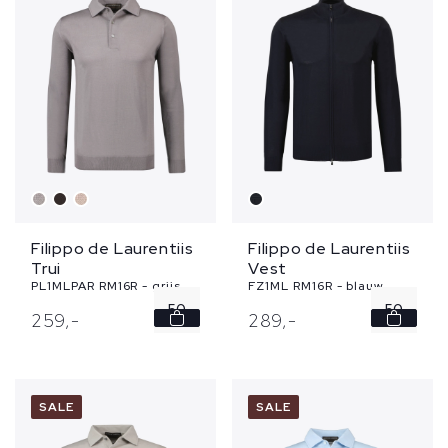
Filippo de Laurentiis
Filippo de Laurentiis
Trui
Vest
PL1MLPAR RM16R - grijs
FZ1ML RM16R - blauw
50
50
259,
-
289,
-
52
52
54
56
SALE
SALE
56
58