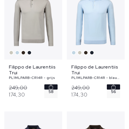
Filippo de Laurentiis
Filippo de Laurentiis
Trui
Trui
PL1MLPARB-CR14R - grijs
PL1MLPARB-CR14R - blauw
249,
00
249,
00
58
56
174,
30
174,
30
58