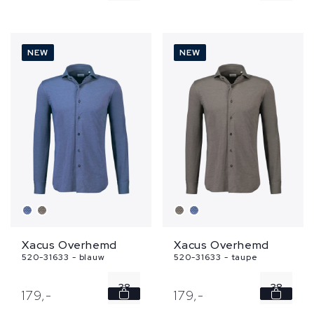
39
39
40
40
NEW
NEW
41
41
42
42
...
...
Xacus Overhemd
Xacus Overhemd
520-31633 - blauw
520-31633 - taupe
38
38
179,
-
179,
-