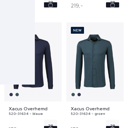
38
38
219,
-
219,
-
39
39
40
40
NEW
NEW
41
41
42
42
...
...
Xacus Overhemd
Xacus Overhemd
520-31634 - blauw
520-31634 - groen
38
38