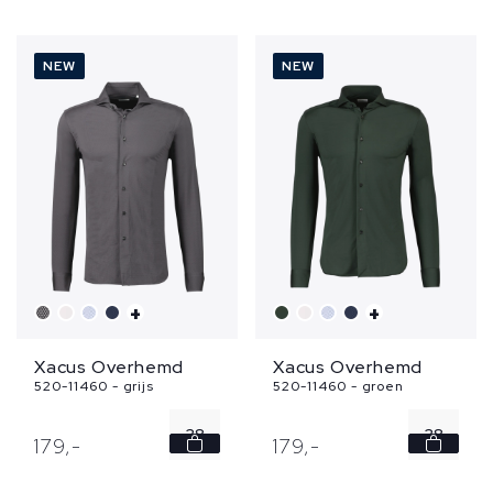
39
39
40
40
NEW
NEW
41
41
42
42
...
...
+
+
Xacus Overhemd
Xacus Overhemd
520-11460 - grijs
520-11460 - groen
38
38
179,
-
179,
-
39
39