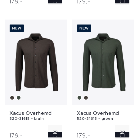
179,
-
179,
-
39
39
40
40
NEW
NEW
41
41
42
42
...
...
Xacus Overhemd
Xacus Overhemd
520-31615 - bruin
520-31615 - groen
38
38
179,
-
179,
-