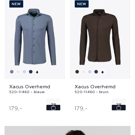
41
40
NEW
NEW
42
41
...
42
...
+
+
Xacus Overhemd
Xacus Overhemd
520-11460 - blauw
520-11460 - bruin
38
38
179,
-
179,
-
39
39
40
40