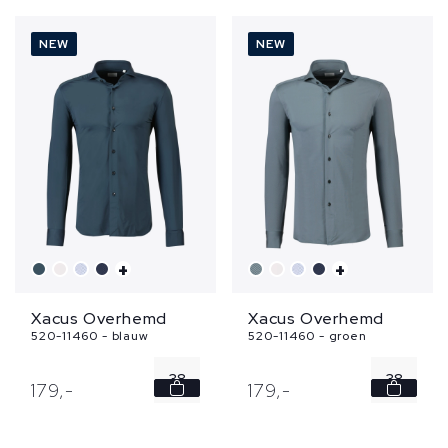
40
40
NEW
NEW
41
41
42
42
...
...
+
+
Xacus Overhemd
Xacus Overhemd
520-11460 - blauw
520-11460 - groen
38
38
179,
-
179,
-
39
39