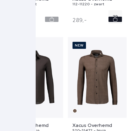
520-31711 - wit
112-11220 - zwart
39
189,
-
289,
-
40
41
NEW
NEW
42
Xacus Overhemd
Xacus Overhemd
112-11220 - bruin
520-31472 - bruin