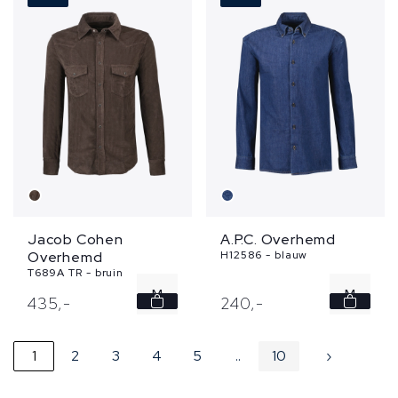
Jacob Cohen
A.P.C. Overhemd
Overhemd
H12586 - blauw
T689A TR - bruin
M
M
435,
-
240,
-
L
L
1
2
3
4
5
..
10
›
XL
XL