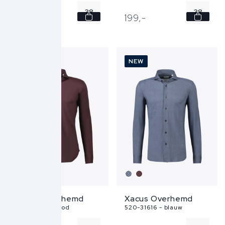
38
38
199,
-
199,
-
39
39
40
40
NEW
NEW
41
41
42
42
...
...
Xacus Overhemd
Xacus Overhemd
520-31616 - rood
520-31616 - blauw