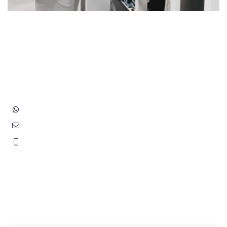
Heb je vragen? Neem contact
op met ons!
Hoofdstraat 83
2202 EV Noordwijk aan Zee
+31 (0)6 3848 0689
contact@benborst.nl
071 362 25 35