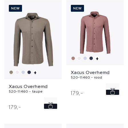
40
40
NEW
NEW
41
41
42
42
...
...
+
Xacus Overhemd
+
520-11460 - rood
Xacus Overhemd
38
520-11460 - taupe
179,
-
39
38
179,
-
40
39