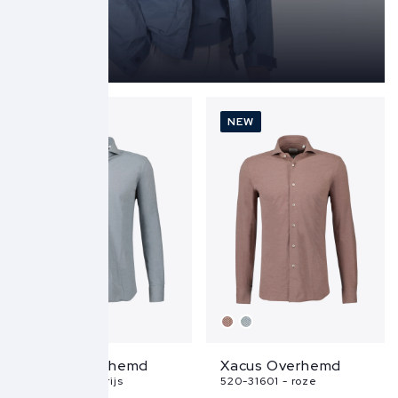
NEW
NEW
Xacus Overhemd
Xacus Overhemd
520-31601 - grijs
520-31601 - roze