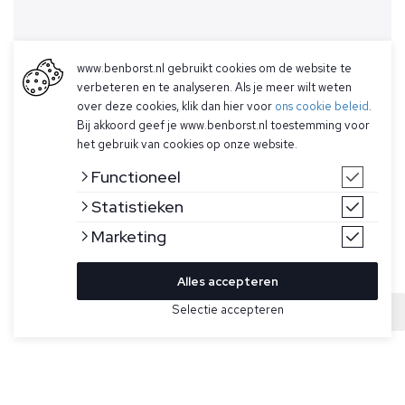
www.benborst.nl gebruikt cookies om de website te
verbeteren en te analyseren. Als je meer wilt weten
over deze cookies, klik dan hier voor
ons cookie beleid
.
Bij akkoord geef je www.benborst.nl toestemming voor
het gebruik van cookies op onze website.
Functioneel
Statistieken
Marketing
Alles accepteren
Bekijk hier meer Truien van Gran Sasso
Selectie accepteren
Sold
Maat
Grijze trui met turtle voor heren van Gran Sasso. Deze trui
heeft een geribde kraag, manchetten en onderband, is
gemaakt van 100% virgin wol en is gemaakt in Italië.