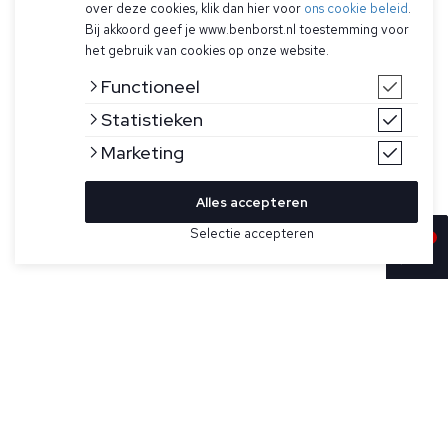
over deze cookies, klik dan hier voor
ons cookie beleid
.
Bij akkoord geef je www.benborst.nl toestemming voor
het gebruik van cookies op onze website.
Functioneel
Statistieken
Marketing
Alles accepteren
Selectie accepteren
In winkelwagen
Kleur
Maat
48
Turquoise half-zip trui voor heren van Gran Sasso. Gemaakt
van 100% vintage virgin wol.
50
52
58
Specificaties
60