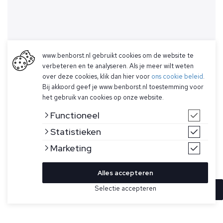
www.benborst.nl gebruikt cookies om de website te
verbeteren en te analyseren. Als je meer wilt weten
over deze cookies, klik dan hier voor
ons cookie beleid
.
Bij akkoord geef je www.benborst.nl toestemming voor
het gebruik van cookies op onze website.
Functioneel
Statistieken
Marketing
Alles accepteren
Selectie accepteren
In winkelwagen
Kleur
Maat
48
Lichtblauwe half-zip trui voor heren van Gran Sasso. Deze
trui is gemaakt van een zomerse, dunnere katoen, heeft een
52