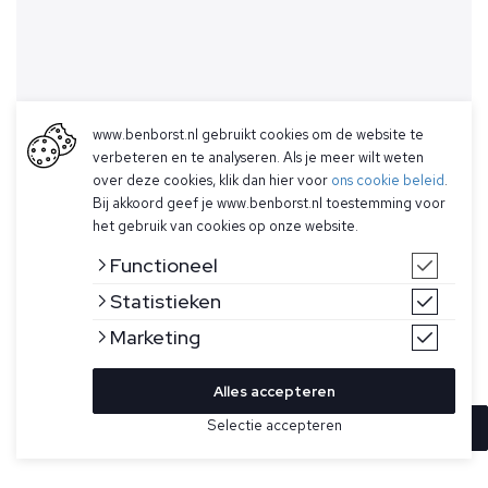
www.benborst.nl gebruikt cookies om de website te
verbeteren en te analyseren. Als je meer wilt weten
over deze cookies, klik dan hier voor
ons cookie beleid
.
Bij akkoord geef je www.benborst.nl toestemming voor
het gebruik van cookies op onze website.
Functioneel
Statistieken
Marketing
Alles accepteren
Selectie accepteren
In winkelwagen
Kleur
Maat
46
Donkerblauwe half-zip trui voor heren van Gran Sasso. Deze
trui heeft een hogere kraag, een geribde onderband, een