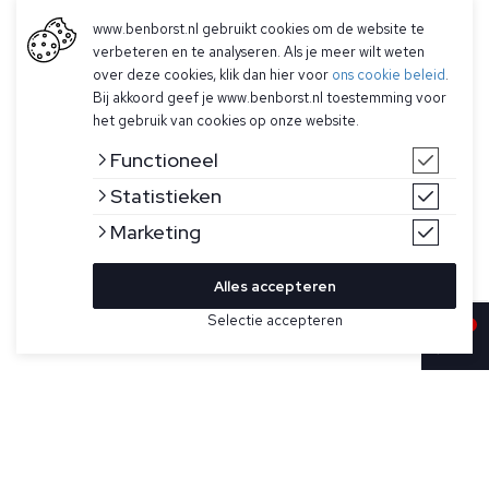
www.benborst.nl gebruikt cookies om de website te
verbeteren en te analyseren. Als je meer wilt weten
over deze cookies, klik dan hier voor
ons cookie beleid
.
Bij akkoord geef je www.benborst.nl toestemming voor
het gebruik van cookies op onze website.
Functioneel
Statistieken
Marketing
Alles accepteren
Bekijk hier meer Truien van Gran Sasso
Selectie accepteren
Sold
Maat
Donkerblauwe, grof gebreide trui met knoopsluiting voor
heren van Gran Sasso. Deze dikke trui heeft contrasterende
knopen, een geribde hals, manchetten en onderband en is
gemaakt van 100% scheerwol.