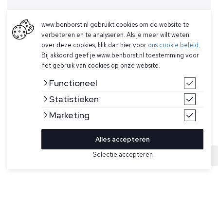
www.benborst.nl gebruikt cookies om de website te
verbeteren en te analyseren. Als je meer wilt weten
over deze cookies, klik dan hier voor
ons cookie beleid
.
Bij akkoord geef je www.benborst.nl toestemming voor
het gebruik van cookies op onze website.
Functioneel
Statistieken
Marketing
Alles accepteren
Bekijk hier meer Truien van Gran Sasso
Selectie accepteren
Sold
Maat
Donkerbruine, grof gebreide trui met knoopsluiting voor
heren van Gran Sasso. Deze dikke trui heeft contrasterende
knopen, een geribde hals, manchetten en onderband en is
gemaakt van 100% scheerwol.