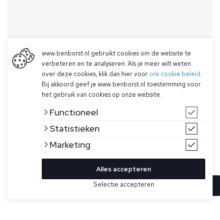
www.benborst.nl gebruikt cookies om de website te
verbeteren en te analyseren. Als je meer wilt weten
over deze cookies, klik dan hier voor
ons cookie beleid
.
Bij akkoord geef je www.benborst.nl toestemming voor
het gebruik van cookies op onze website.
Functioneel
Statistieken
Marketing
Alles accepteren
Selectie accepteren
In winkelwagen
Kleur
Maat
M
Lichtblauwe trui voor heren model Clifden Crew van Butcher
of Blue. De trui is gemaakt van organisch katoen, heeft een
XL