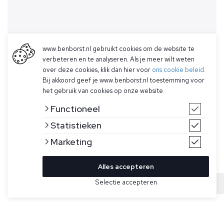
www.benborst.nl gebruikt cookies om de website te
verbeteren en te analyseren. Als je meer wilt weten
over deze cookies, klik dan hier voor
ons cookie beleid
.
Bij akkoord geef je www.benborst.nl toestemming voor
het gebruik van cookies op onze website.
Functioneel
Statistieken
Marketing
Alles accepteren
Bekijk hier meer Truien van Gran Sasso
Selectie accepteren
Sold
Maat
Taupe trui voor heren van Gran Sasso. Deze trui heeft een
klassieke polokraag met V-hals, geribde manchetten en