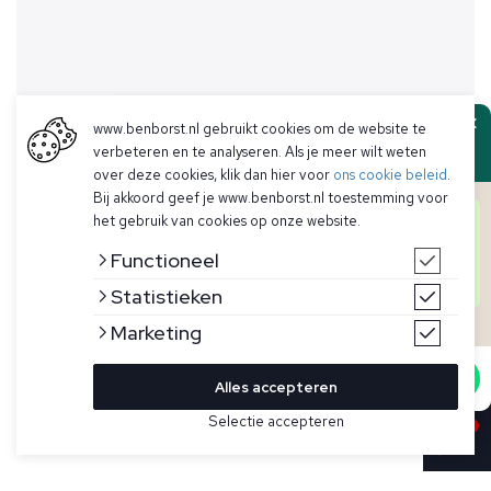
www.benborst.nl gebruikt cookies om de website te
Ben Borst
verbeteren en te analyseren. Als je meer wilt weten
over deze cookies, klik dan hier voor
ons cookie beleid
.
Bij akkoord geef je www.benborst.nl toestemming voor
Goedendag! Hier het team van Ben Borst.
het gebruik van cookies op onze website.
Heb je een vraag over een artikel, voorraad of iets
anders? We helpen je graag persoonlijk verder!
Functioneel
Start hieronder de chat en iemand uit ons team zal
je persoonlijk verder helpen.
Statistieken
Marketing
Start chat
Alles accepteren
Selectie accepteren
In winkelwagen
Kleur
Maat
38
Blauw linnen overhemd voor heren van Xacus. Casual,
garment-washed overhemd voor een sportieve, casual look.