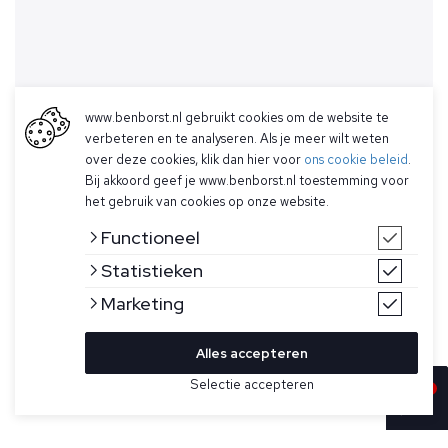
www.benborst.nl gebruikt cookies om de website te
verbeteren en te analyseren. Als je meer wilt weten
over deze cookies, klik dan hier voor
ons cookie beleid
.
Bij akkoord geef je www.benborst.nl toestemming voor
het gebruik van cookies op onze website.
Functioneel
Statistieken
Marketing
Alles accepteren
Selectie accepteren
In winkelwagen
Kleur
Maat
46
Beige linnen overhemd voor heren van Xacus. Casual,
garment-washed overhemd voor een sportieve, casual look.