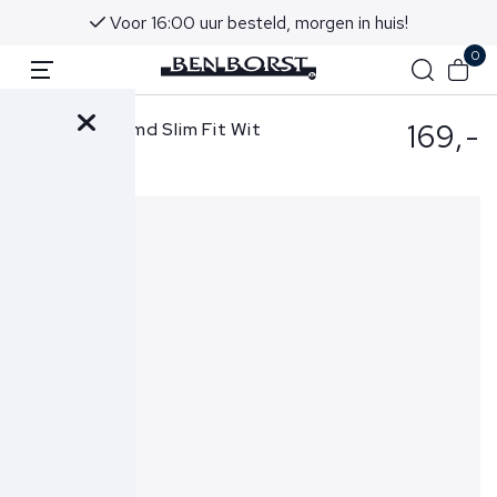
Advies in onze winkels in Noordwijk aan Zee
0
169,-
Eton Overhemd Slim Fit Wit
1000-12342