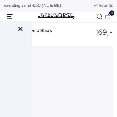
Voor 16:00 uur besteld, morgen in huis!
0
169,-
Xacus Overhemd Blauw
440-81643