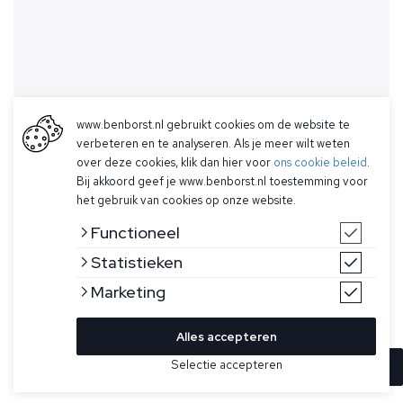
www.benborst.nl gebruikt cookies om de website te
verbeteren en te analyseren. Als je meer wilt weten
over deze cookies, klik dan hier voor
ons cookie beleid
.
Bij akkoord geef je www.benborst.nl toestemming voor
het gebruik van cookies op onze website.
Functioneel
Statistieken
Marketing
Alles accepteren
Selectie accepteren
In winkelwagen
Kleur
Maat
30
Witte chino shorts model Elia van Tramarossa. De Elia is