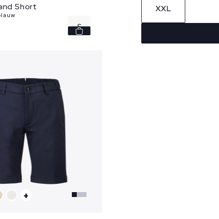
land Short
XXL
blauw
S
+