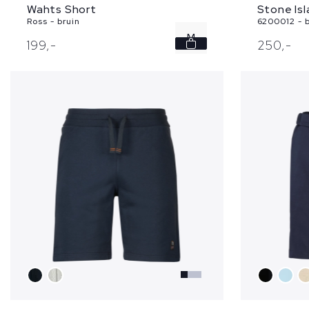
Wahts Short
Stone Is
Ross - bruin
6200012 - 
M
199,
-
250,
-
L
XL
XXL