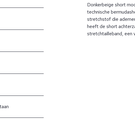
Donkerbeige short model
technische bermudasho
stretchstof die ademe
heeft de short achterz
stretchtailleband, een 
taan