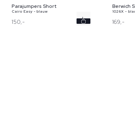
Parajumpers Short
Berwich 
Cairo Easy - blauw
1026X - bl
L
150,
-
169,
-
XL