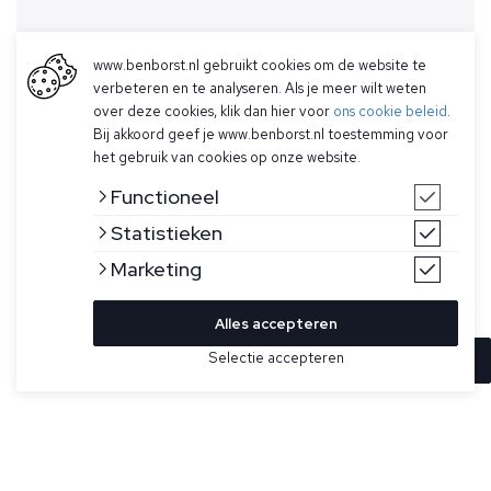
www.benborst.nl gebruikt cookies om de website te
verbeteren en te analyseren. Als je meer wilt weten
over deze cookies, klik dan hier voor
ons cookie beleid
.
Bij akkoord geef je www.benborst.nl toestemming voor
het gebruik van cookies op onze website.
Functioneel
Statistieken
Marketing
Alles accepteren
Selectie accepteren
In winkelwagen
Kleur
Maat
XL
Grijs T-shirt voor heren van Stone Island. Dit shirt met korte
mouwen van katoenen jersey is geverfd. Heeft
XXL
een geribbelde halslijn, een Stone Island Compass-
patchlogo op de borst en chain overstitching aan de
3XL