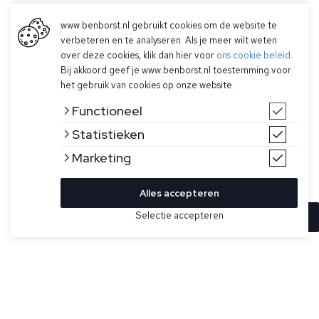
www.benborst.nl gebruikt cookies om de website te
verbeteren en te analyseren. Als je meer wilt weten
over deze cookies, klik dan hier voor
ons cookie beleid
.
Bij akkoord geef je www.benborst.nl toestemming voor
het gebruik van cookies op onze website.
Functioneel
Statistieken
Marketing
Alles accepteren
Selectie accepteren
In winkelwagen
Kleur
Maat
S
Wit T-shirt van Stone Island. Shirt met korte mouwen van
katoenen jersey, geverfd. Heeft een geribbelde halslijn, een
M
Stone Island Compass-patchlogo op de borst en chain
overstitching aan de onderkant van het shirt.
XL