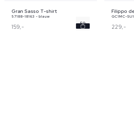
Gran Sasso T-shirt
Filippo d
57188-18163 - blauw
GC1MC-SU1
50
159,
-
229,
-
54