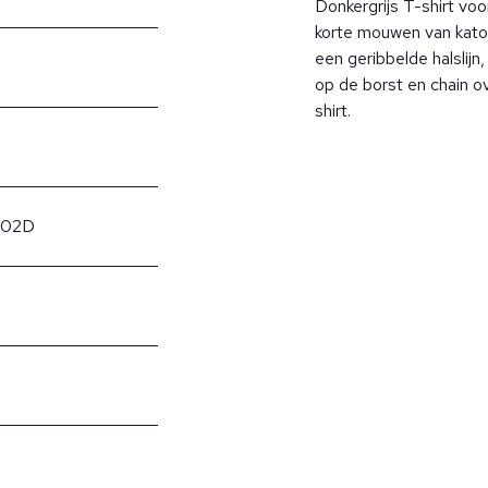
Donkergrijs T-shirt voo
korte mouwen van kato
een geribbelde halslij
op de borst en chain o
shirt.
002D