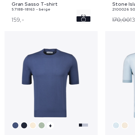
Gran Sasso T-shirt
Stone Isl
57188-18163 - beige
2100026 S0
52
159,
-
170,
00
1
54
56
+