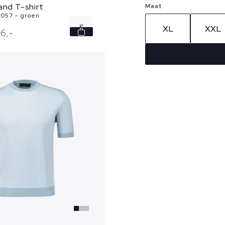
and T-shirt
Maat
057 - groen
S
XL
XXL
36,
-
M
XL