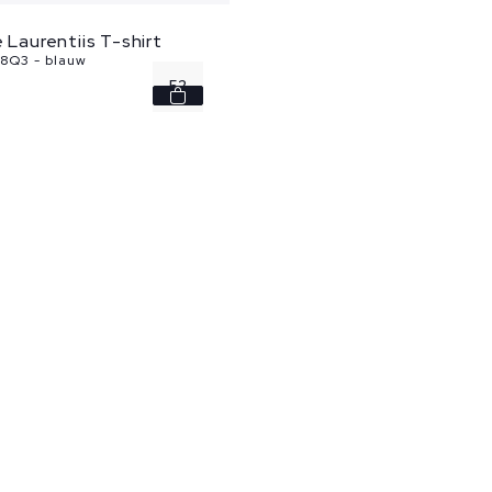
e Laurentiis T-shirt
8Q3 - blauw
52
54
56