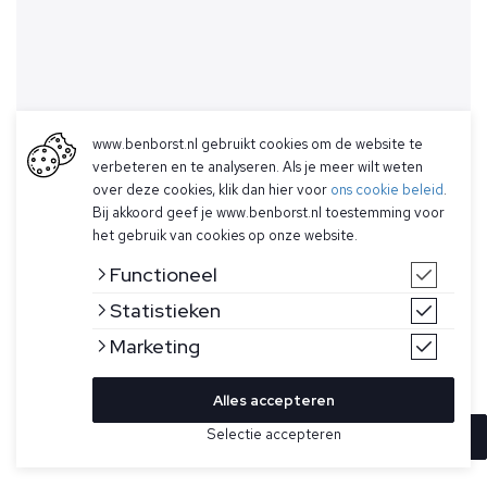
www.benborst.nl gebruikt cookies om de website te
verbeteren en te analyseren. Als je meer wilt weten
over deze cookies, klik dan hier voor
ons cookie beleid
.
Bij akkoord geef je www.benborst.nl toestemming voor
het gebruik van cookies op onze website.
Functioneel
Statistieken
Marketing
Alles accepteren
Selectie accepteren
In winkelwagen
Kleur
Maat
L
Zwart T-shirt voor heren model Cashwool T-shirt