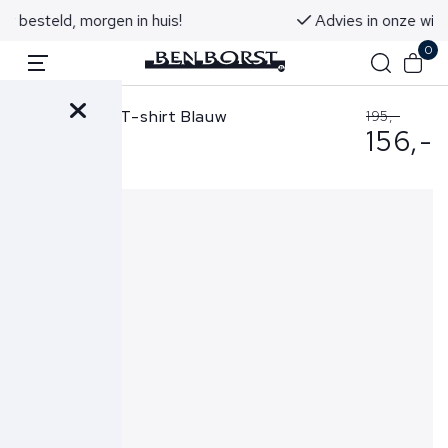
Advies in onze winkels in Noordwijk aan Zee
0
Stone Island T-shirt Blauw
195,-
156,-
21002RCS0153