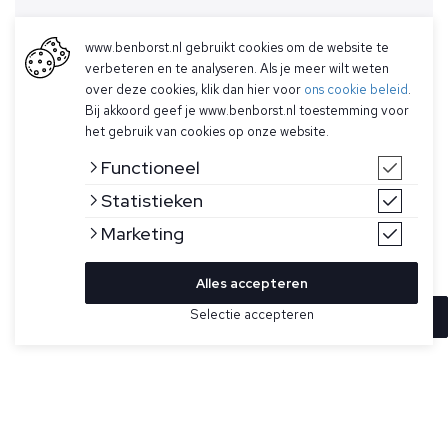
www.benborst.nl gebruikt cookies om de website te
verbeteren en te analyseren. Als je meer wilt weten
over deze cookies, klik dan hier voor
ons cookie beleid
.
Bij akkoord geef je www.benborst.nl toestemming voor
het gebruik van cookies op onze website.
Functioneel
Statistieken
Marketing
Alles accepteren
Selectie accepteren
In winkelwagen
Kleur
Maat
S
Blauw T-shirt voor heren van Stone Island. Dit T-shirt met
korte mouwen is gemaakt van gekamd en geverfd biologisch
katoenjersey, heeft een geribbelde halslijn, Compass-
logopatch op de borst en heeft een normale pasvorm.