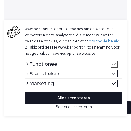
www.benborst.nl gebruikt cookies om de website te
verbeteren en te analyseren. Als je meer wilt weten
over deze cookies, klik dan hier voor
ons cookie beleid
.
Bij akkoord geef je www.benborst.nl toestemming voor
het gebruik van cookies op onze website.
Functioneel
Statistieken
Marketing
Alles accepteren
Selectie accepteren
In winkelwagen
Kleur
Maat
M
Wit T-shirt voor heren model Cooper van Denham. De
Cooper is gemaakt van zacht katoenen jersey, heeft een
L
unieke print op de rug, Denham logo op de linkerborst en