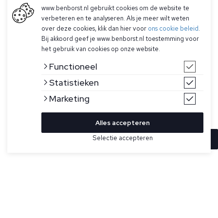
www.benborst.nl gebruikt cookies om de website te
verbeteren en te analyseren. Als je meer wilt weten
over deze cookies, klik dan hier voor
ons cookie beleid
.
Bij akkoord geef je www.benborst.nl toestemming voor
het gebruik van cookies op onze website.
Functioneel
Statistieken
Marketing
Alles accepteren
Selectie accepteren
In winkelwagen
Kleur
Maat
S
Lichtroze T-shirt met korte mouwen van Ralph Lauren. Dit
shirt heeft een Ralph Lauren logo in het wit op de linkerborst
XXL
en heeft een custom slim fit pasvorm.