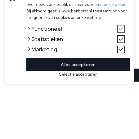
over deze cookies, klik dan hier voor
ons cookie beleid
.
Bij akkoord geef je www.benborst.nl toestemming voor
het gebruik van cookies op onze website.
Functioneel
Statistieken
Marketing
Alles accepteren
Selectie accepteren
In winkelwagen
Kleur
Maat
M
Donkerblauw effen T-shirt voor heren model Eli B Ultra 60
van Stefan Brandt. Dit T-shirt heeft een ronde hals, korte
XXL
mouwen en een natuurlijke stretch in de stof. Heeft een
dunnere stof vergeleken met de FR 30.
4XL
Urpima is een merk van Stefan Brandt en staat voor
geselecteerde balen Peruaans Pima-katoen, waarbij onrijpe
en overrijpe vezels niet worden geplukt. Deze T-shirts zijn