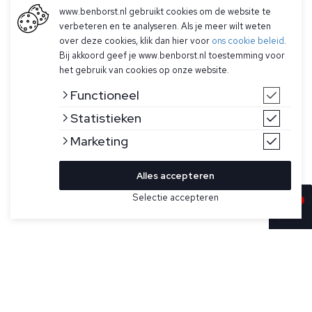
www.benborst.nl gebruikt cookies om de website te
verbeteren en te analyseren. Als je meer wilt weten
over deze cookies, klik dan hier voor
ons cookie beleid
.
Bij akkoord geef je www.benborst.nl toestemming voor
het gebruik van cookies op onze website.
Functioneel
Statistieken
Marketing
Alles accepteren
Selectie accepteren
In winkelwagen
Kleur
Maat
M
Lichtblauw T-shirt met korte mouwen van Ralph Lauren. Dit
shirt heeft een Ralph Lauren logo in het blauw op de
linkerborst en heeft een custom slim fit pasvorm.