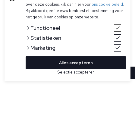
over deze cookies, klik dan hier voor
ons cookie beleid
.
Bij akkoord geef je www.benborst.nl toestemming voor
het gebruik van cookies op onze website.
Functioneel
Statistieken
Marketing
Alles accepteren
Selectie accepteren
In winkelwagen
Kleur
Maat
XL
Gebroken wit effen T-shirt voor heren model Eli B Ultra 60
van Stefan Brandt. Dit T-shirt heeft een ronde hals, korte
XXL
mouwen en een natuurlijke stretch in de stof. Heeft een
dunnere stof vergeleken met de FR 30.
3XL
Urpima is een merk van Stefan Brandt en staat voor
4XL
geselecteerde balen Peruaans Pima-katoen, waarbij onrijpe
en overrijpe vezels niet worden geplukt. Deze T-shirts zijn