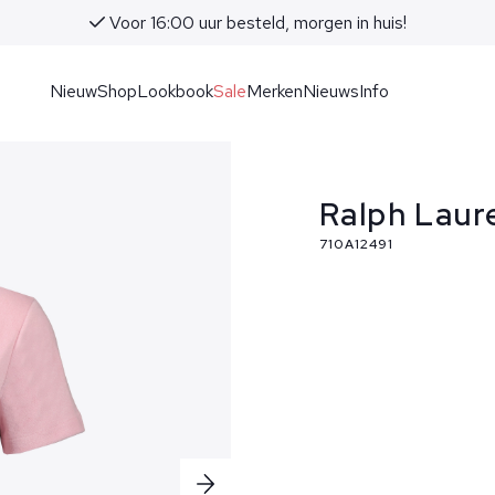
Voor 16:00 uur besteld, morgen in huis!
Nieuw
Shop
Lookbook
Sale
Merken
Nieuws
Info
Ralph Laur
710A12491