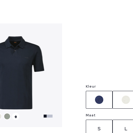
?
Kleur
Maat
+
S
L