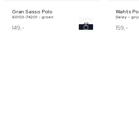
Gran Sasso Polo
Wahts Po
60103-74201 - groen
Daley - grij
48
149,
-
159,
-
60