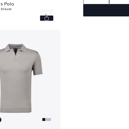
s Polo
 blauw
L
XL
3XL