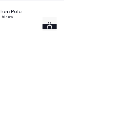
hen Polo
 blauw
M
XXL