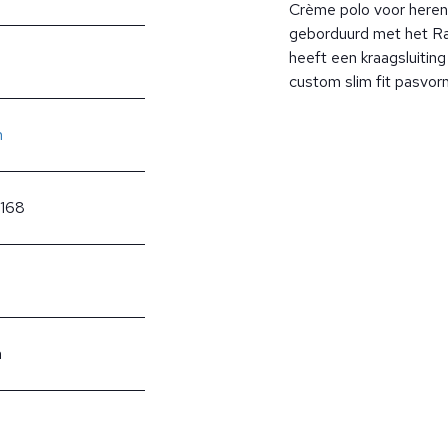
Crème polo voor heren
geborduurd met het Ral
heeft een kraagsluitin
custom slim fit pasvor
n
168
n