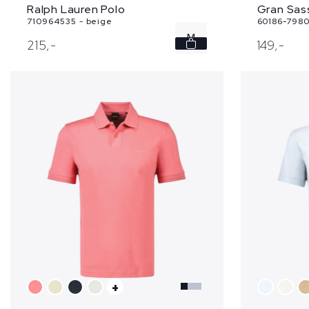
Ralph Lauren Polo
Gran Sas
710964535 - beige
60186-7980
M
215,
-
149,
-
L
+