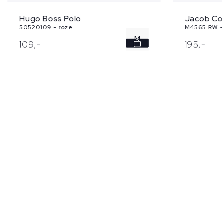
Hugo Boss Polo
Jacob Co
50520109 - roze
M4565 RW -
M
109,
-
195,
-
L
XL
XXL