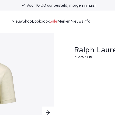
Voor 16:00 uur besteld, morgen in huis!
Nieuw
Shop
Lookbook
Sale
Merken
Nieuws
Info
Ralph Laur
710704319