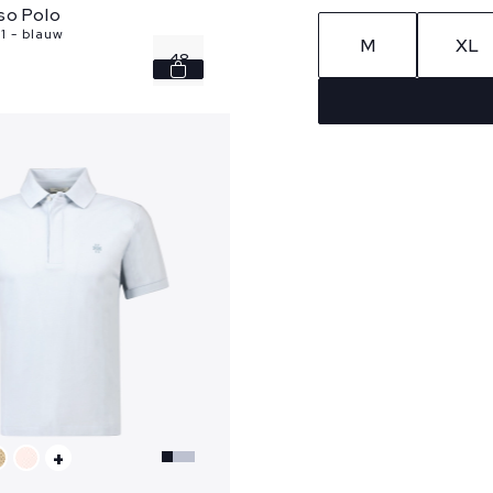
so Polo
1 - blauw
M
XL
48
50
52
58
+