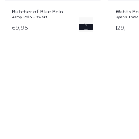
Wahts Po
Butcher of Blue Polo
Ryans Towel
Army Polo - zwart
S
129,
-
69,
95
M
L
XL