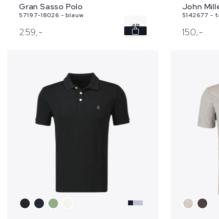
Gran Sasso Polo
John Mill
57197-18026 - blauw
5142677 - 
48
259,
-
150,
-
52