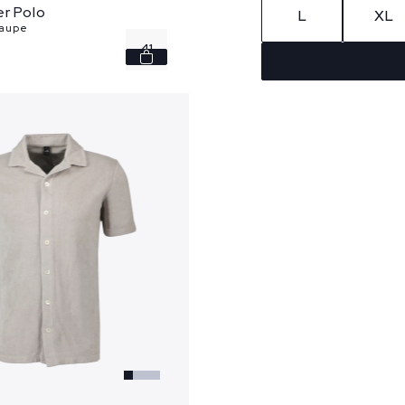
er Polo
L
XL
taupe
41
42
45