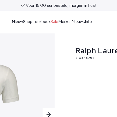
Voor 16:00 uur besteld, morgen in huis!
Nieuw
Shop
Lookbook
Sale
Merken
Nieuws
Info
Ralph Laur
710548797