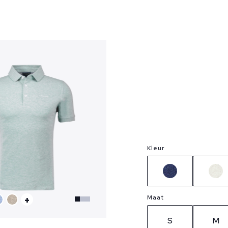
?
Kleur
Maat
+
S
M