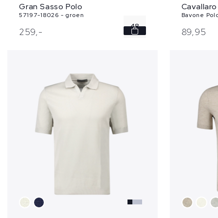
Gran Sasso Polo
Cavallaro
57197-18026 - groen
Bavone Pol
48
259,
-
89,
95
50
52
54
56