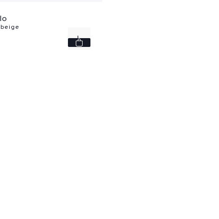
lo
 beige
L