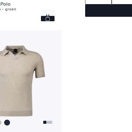
 Polo
o - groen
M