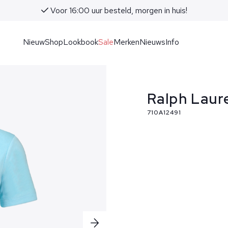
Voor 16:00 uur besteld, morgen in huis!
Nieuw
Shop
Lookbook
Sale
Merken
Nieuws
Info
Ralph Laur
710A12491