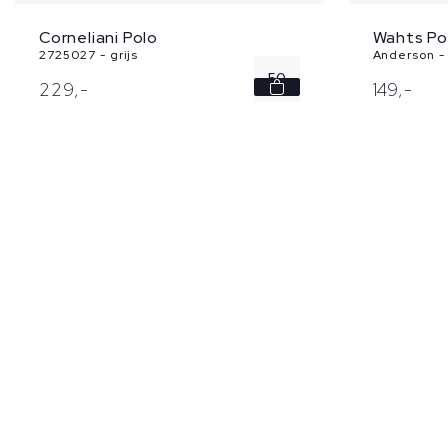
Corneliani Polo
Wahts Po
2725027 - grijs
Anderson -
50
229,
-
149,
-
54
56