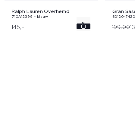
Ralph Lauren Overhemd
Gran Sa
710A12399 - blauw
60120-7420
S
145,
-
199,
00
1
M