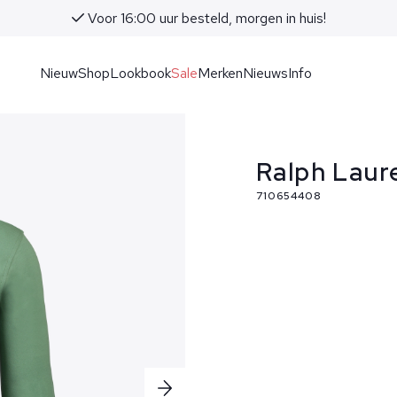
Voor 16:00 uur besteld, morgen in huis!
Nieuw
Shop
Lookbook
Sale
Merken
Nieuws
Info
Ralph Lau
710654408