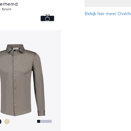
verhemd
 bruin
Bekijk hier meer Over
39
40
41
42
43
...