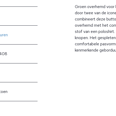
Groen overhemd voor h
door twee van de icone
combineert deze butto
overhemd met het com
stof van een poloshir
uren
knopen. Het gespleten
comfortabele pasvorm 
kenmerkende geborduur
408
toen