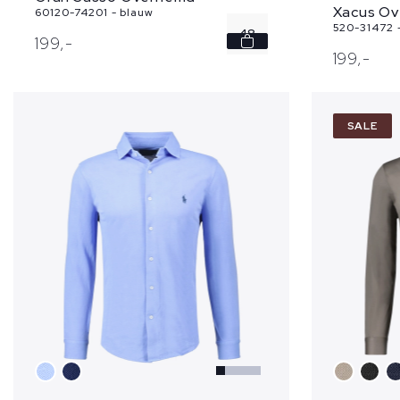
Xacus O
60120-74201 - blauw
520-31472 -
48
199,
-
199,
-
50
52
SALE
54
58
...