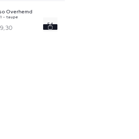
sso Overhemd
1 - taupe
54
39,
30