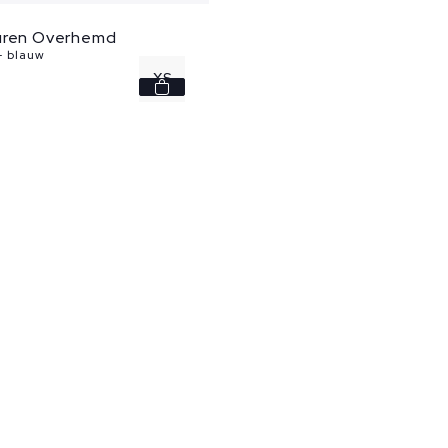
uren Overhemd
- blauw
XS
M
L
XL
XXL