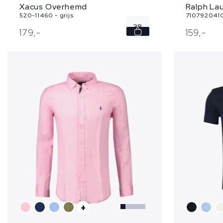
Xacus Overhemd
Ralph La
520-11460 - grijs
710792041C
38
179,
-
159,
-
39
40
41
42
...
+