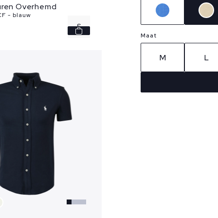
uren Overhemd
F - blauw
S
Maat
M
M
L
L
XL
XXL