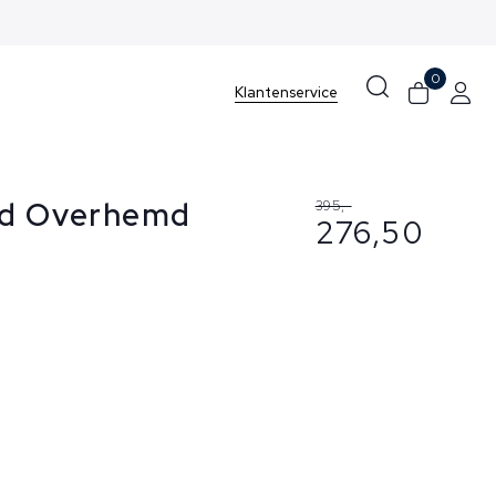
0
Klantenservice
nd Overhemd
395,-
276,50