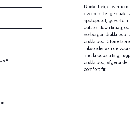
Donkerbeige overhemd 
overhemd is gemaakt v
ripstopstof, geverfd m
button-down kraag, op
verborgen drukknoop, 
drukknoop, Stone Island
linksonder aan de voor
met knoopsluiting, rug
009A
drukknoop, afgeronde,
comfort fit.
lon