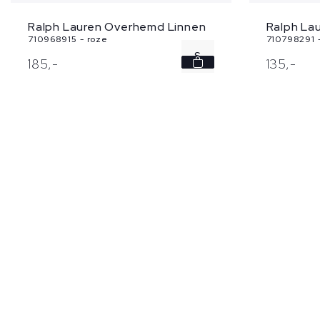
Ralph La
Ralph Lauren Overhemd Linnen
710798291 
710968915 - roze
S
135,
-
185,
-
XXL