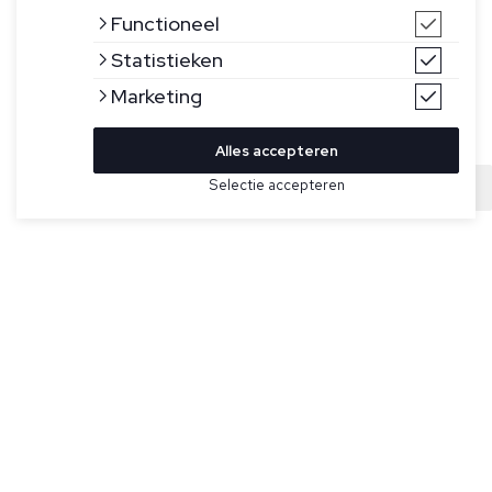
Functioneel
Statistieken
Marketing
Alles accepteren
Selectie accepteren
Sold
Bekijk hier meer Overhemden van Ralph Lauren
Maat
Groen overhemd voor heren van Polo Ralph
Lauren. Geïnspireerd door twee van de iconen uit de Ralph
Lauren Polo collectie, combineert deze button-down kraag
de look van een Oxford-overhemd met het comfort en
gemak van de katoenen mesh-stof van een poloshirt. Lange
mouwen met manchetten met knopen. Het gespleten
rugpand met stolpplooi zorgt voor een comfortabele
pasvorm en meer bewegingsvrijheid. De kenmerkende
geborduurde pony op de linkerborst.