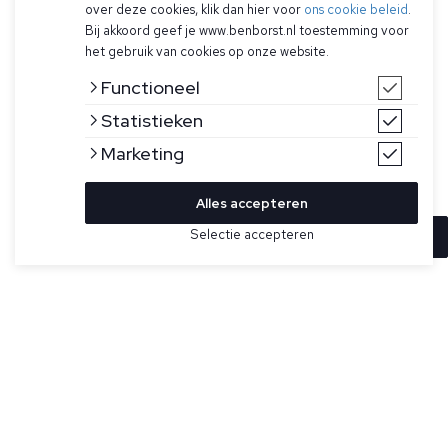
over deze cookies, klik dan hier voor
ons cookie beleid
.
Bij akkoord geef je www.benborst.nl toestemming voor
het gebruik van cookies op onze website.
Functioneel
Statistieken
Marketing
Alles accepteren
Selectie accepteren
In winkelwagen
Kleur
Maat
34
Gebroken witte short voor heren model Bob van Jacob
Cohën. Heeft een knoopsluiting met logo, riemlussen, open
35
zijzakken en muntzakje, twee achterzakken met
knoopsluiting, is geborduurd met de stijlnaam en het citaat
van de oprichter op de interne sluiting en het Cohën
logopatch boven de rechterachterzak.