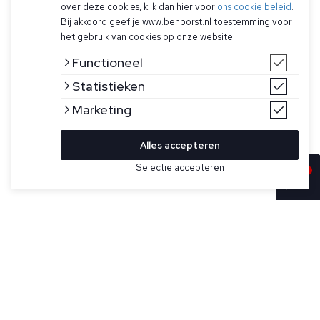
over deze cookies, klik dan hier voor
ons cookie beleid
.
Bij akkoord geef je www.benborst.nl toestemming voor
het gebruik van cookies op onze website.
Functioneel
Statistieken
Marketing
Alles accepteren
Selectie accepteren
In winkelwagen
Kleur
Maat
31
Donkerblauwe short voor heren model Bob van Jacob
Cohën. Heeft een knoopsluiting met logo, riemlussen, open
33
zijzakken en muntzakje, twee achterzakken met
knoopsluiting, is geborduurd met de stijlnaam en het citaat
34
van de oprichter op de interne sluiting en het Cohën
logopatch boven de rechterachterzak.
35